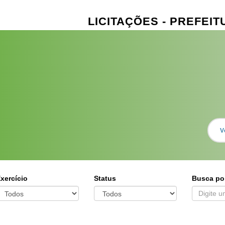
LICITAÇÕES - PREFEI
V
xercício
Status
Busca po